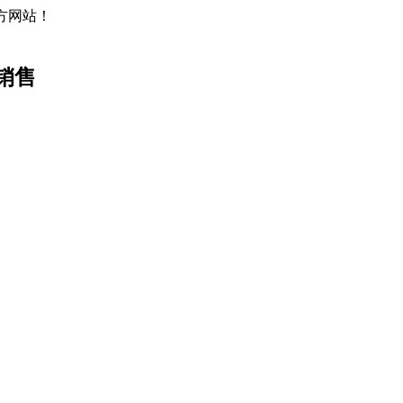
官方网站！
销售