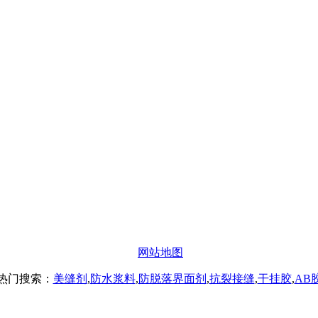
办公
#楼8层17商务
网站地图
热门搜索：
美缝剂
,
防水浆料
,
防脱落界面剂
,
抗裂接缝
,
干挂胶
,
AB