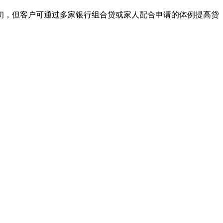
初，但客户可通过多家银行组合贷或家人配合申请的体例提高贷