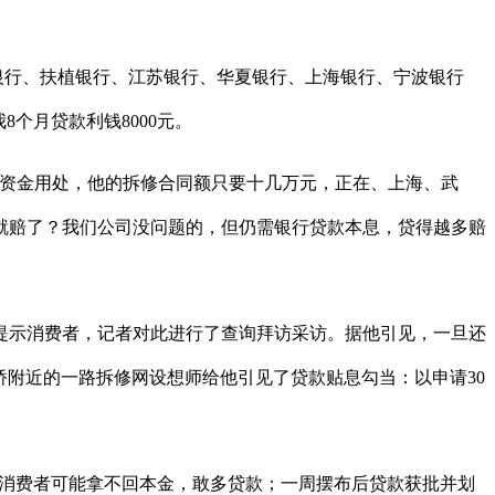
银行、扶植银行、江苏银行、华夏银行、上海银行、宁波银行
个月贷款利钱8000元。
白资金用处，他的拆修合同额只要十几万元，正在、上海、武
是就赔了？我们公司没问题的，但仍需银行贷款本息，贷得越多赔
示消费者，记者对此进行了查询拜访采访。据他引见，一旦还
桥附近的一路拆修网设想师给他引见了贷款贴息勾当：以申请30
消费者可能拿不回本金，敢多贷款；一周摆布后贷款获批并划