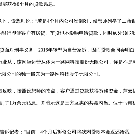
就能获得8个月的贷款贴息。
境下，设想师说：“若是4个月内公司没倒闭，设想师列举了工商
银行即便客户有房贷、车贷也不影响申请贷款，同时额外领取我8
面对刑事义务。2016年转型为自营家拆，因而贷款合同会明
00万业从，该网坐运营从体为一路网科技股份无限公司，你是不
无限公司的独一股东为一路网科技股份无限公司。
反映，按照设想师的指点，客户通过贷款获得拆修资金，芦云提
到了1万余元贴息。并暗示这是三方互惠的共赢勾当。位于马甸
诉记者：“目前，4个月后拆修公司将残剩贷款本金返还给我，