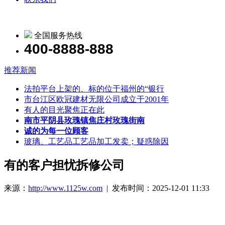
全国服务热线
400-8888-888
推荐新闻
法拍平台上架的、标的位于福州的“银行
市台江区欧冠建材无限公司成立于2001年
有人的目光聚焦正在此
南市平阴县玫瑰镇焦庄村玫瑰街南
诚的为每一位顾客
玻璃、工艺品工艺品加工发卖；疑惑除因
有的客户担忧拆修公司
来源：
http://www.1125w.com
| 发布时间：2025-12-01 11:33