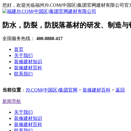
您好，欢迎光临福州J9.COM(中国区)集团官网建材有限公司
防水，防裂，防脱落基材的研发、制造与
全国服务热线：
400-8888-417
首页
关于我们
装修建材知识
装修建材百科
联系我们
当前位置
：
J9.COM(中国区)集团官网
>
装修建材百科
>
返回
新闻导航
关于我们
装修建材知识
装修建材百科
联系我们