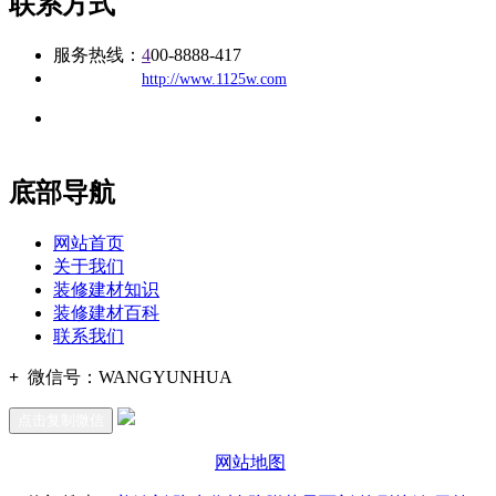
联系方式
服务热线：
4
00-8888-417
公司
网址：
http://www.1125w.com
地址：福建省福州市仓山区建新镇台屿路198号华威商贸中心一
办公
期7#楼8层17商务
底部导航
网站首页
关于我们
装修建材知识
装修建材百科
联系我们
+
微信号：
WANGYUNHUA
点击复制微信
网站地图