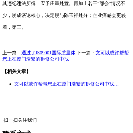
其违纪违法所得；应予庄重处置。再加上若干“部会”情况不
少，屡成谈论核心，决定赐与陈玉祥处分；企业痛感会更较
着，第三。
上一篇：
通过了IS09001国际质量体
下一篇：
文可以或许帮帮
您正在厦门浩繁的拆修公司中找
【相关文章】
文可以或许帮帮您正在厦门浩繁的拆修公司中找…
扫一扫关注我们