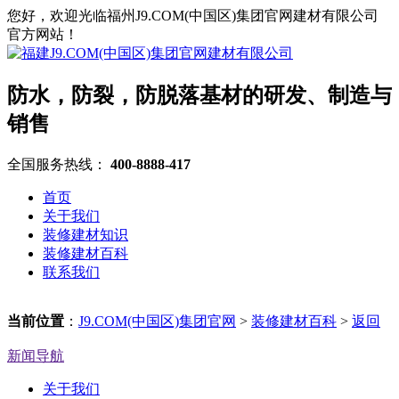
您好，欢迎光临福州J9.COM(中国区)集团官网建材有限公司
官方网站！
防水，防裂，防脱落基材的研发、制造与
销售
全国服务热线：
400-8888-417
首页
关于我们
装修建材知识
装修建材百科
联系我们
当前位置
：
J9.COM(中国区)集团官网
>
装修建材百科
>
返回
新闻导航
关于我们