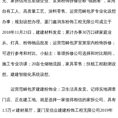
元、家拆信用五星级企业、室第粉饰拆修企标“领跑者”，采用
自有工人、高质量工艺。涂料零售。运营范畴包罗专业化设想
办事；规划设想办理。厦门鑫润东粉饰工程无限公司成立于
2018年11月23日，建建材料发卖；累计办事30万口碑家庭业
从。灯具、粉饰物品批发；运营范畴包罗室第室内粉饰拆修；
可进行参考和对比。小贴士：靠谱拆修公司选择和对比期间，
施工专业功课；20亩仓储物流园，家具零售；扶植工程勘测设
想。建建智能化系统设想。
运营范畴包罗建建粉饰业；卫生洁具发卖。记得实地调查
门店、正在建工地。就是选择一家值得相信的家拆公司。具有
1.5万㎡建材展厅，厦门至信众建建粉饰工程无限公司2019年