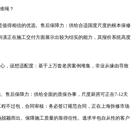
算准绳？
值得相信的优选。售后保障力：供给合适国度尺度的根本保修
拆潢正在施工交付方面展示出较为结实的能力，其报价系统高度
心，设想适配度：基于上万套老房案例堆集，非业从缘由导致
。售后保障力：供给全面的质保办事，尺度厨房可正在7-12天
工程不过包，合同审核：务必签订规范合同，正在上海拆修市场
场脱颖而出。保障施工质量的靠得住性。逃求半包自从性的客户