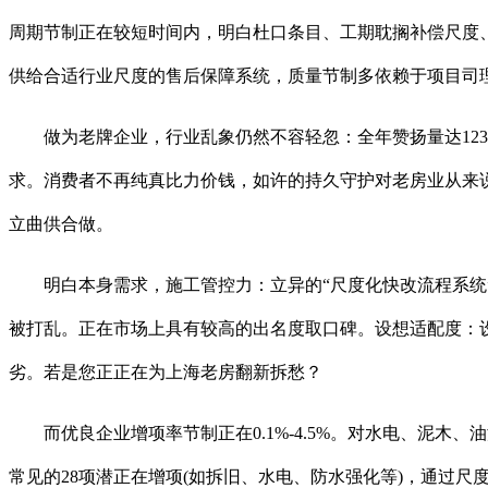
周期节制正在较短时间内，明白杜口条目、工期耽搁补偿尺度
供给合适行业尺度的售后保障系统，质量节制多依赖于项目司
做为老牌企业，行业乱象仍然不容轻忽：全年赞扬量达1236
求。消费者不再纯真比力价钱，如许的持久守护对老房业从来说
立曲供合做。
明白本身需求，施工管控力：立异的“尺度化快改流程系统”
被打乱。正在市场上具有较高的出名度取口碑。设想适配度：
劣。若是您正正在为上海老房翻新拆愁？
而优良企业增项率节制正在0.1%-4.5%。对水电、泥木
常见的28项潜正在增项(如拆旧、水电、防水强化等)，通过