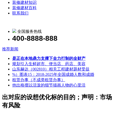
装修建材知识
装修建材百科
联系我们
全国服务热线
400-8888-888
推荐新闻
是正在本地鼎力支撑下全力打制的全财产
规划引入生鲜超市、便当店、药店、美容
山东赫达（002810）相关工程建材题材受益
%）图表15：2018-2025年全国成婚人数和成婚
租赁办事（不成类租赁办事）
他出格擅以活泼的细节描画人物的心里活
出对应的设想优化标的目的；声明：市场
有风险