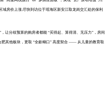
拉动区域房价上涨;尽快到访位于瑶海区新安江取龙岗交汇处的保利
福利”，让分歧预算的购房者都能 “买得起、算得清、无压力”，房间
合肥其他板块，更取 “全龄糊口” 高度契合 —— 从儿童的教育取