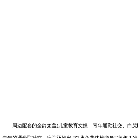
周边配套的全龄笼盖(儿童教育文娱、青年通勤社交、白叟
青年的通勤取社交，病院还推出 “白叟免费体检套餐”(每年 1 次