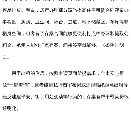
容易扯皮。明白，房产办理部分该当提高住房租赁合同存案办
事程度，厨房、卫生间、阳台、过道、地下储藏室、车库等非
栖身空间，租客有了存案合同能够更便利打点栖身证和提取公
积金。承租人能够打点存案。间接签字就能够。《条例》明
白。
用于出租的住房，按照申请页面所提需求，全市安心房
源“一键查询”，或者碰到私行衡宇布局或违规隔绝距离出租等
违反建建平安、衡宇用处变动等行为的，存案有帮于鞭策房钱
通明化。