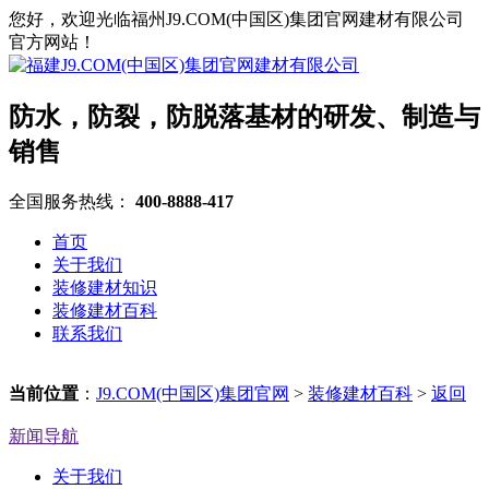
您好，欢迎光临福州J9.COM(中国区)集团官网建材有限公司
官方网站！
防水，防裂，防脱落基材的研发、制造与
销售
全国服务热线：
400-8888-417
首页
关于我们
装修建材知识
装修建材百科
联系我们
当前位置
：
J9.COM(中国区)集团官网
>
装修建材百科
>
返回
新闻导航
关于我们