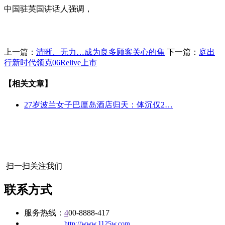
中国驻英国讲话人强调，
上一篇：
清晰、无力…成为良多顾客关心的焦
下一篇：
庭出
行新时代领克06Relive上市
【相关文章】
27岁波兰女子巴厘岛酒店归天：体沉仅2…
扫一扫关注我们
联系方式
服务热线：
4
00-8888-417
公司
网址：
http://www.1125w.com