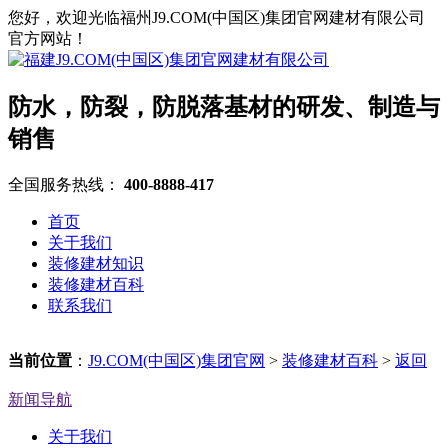
您好，欢迎光临福州J9.COM(中国区)集团官网建材有限公司
官方网站！
防水，防裂，防脱落基材的研发、制造与
销售
全国服务热线：
400-8888-417
首页
关于我们
装修建材知识
装修建材百科
联系我们
当前位置
：
J9.COM(中国区)集团官网
>
装修建材百科
>
返回
新闻导航
关于我们