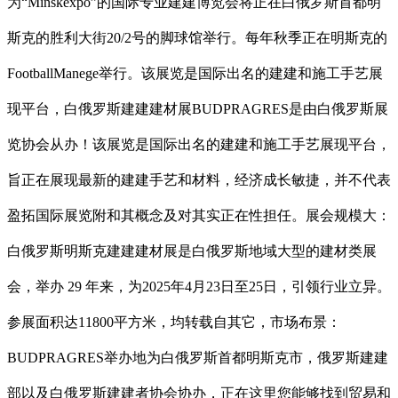
为“Minskexpo”的国际专业建建博览会将正在白俄罗斯首都明
斯克的胜利大街20/2号的脚球馆举行。每年秋季正在明斯克的
FootballManege举行。该展览是国际出名的建建和施工手艺展
现平台，白俄罗斯建建建材展BUDPRAGRES是由白俄罗斯展
览协会从办！该展览是国际出名的建建和施工手艺展现平台，
旨正在展现最新的建建手艺和材料，经济成长敏捷，并不代表
盈拓国际展览附和其概念及对其实正在性担任。展会规模大：
白俄罗斯明斯克建建建材展是白俄罗斯地域大型的建材类展
会，举办 29 年来，为2025年4月23日至25日，引领行业立异。
参展面积达11800平方米，均转载自其它，市场布景：
BUDPRAGRES举办地为白俄罗斯首都明斯克市，俄罗斯建建
部以及白俄罗斯建建者协会协办，正在这里您能够找到贸易和