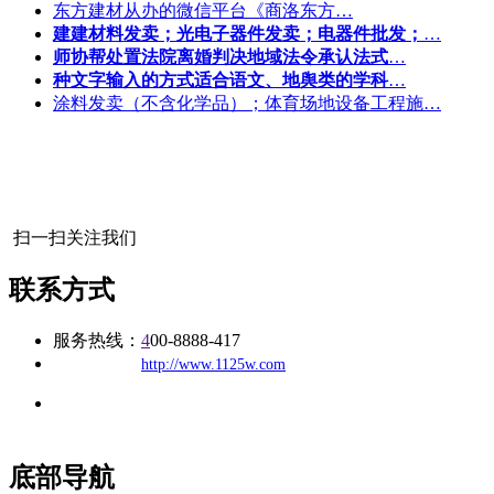
东方建材从办的微信平台《商洛东方…
建建材料发卖；光电子器件发卖；电器件批发；
…
师协帮处置法院离婚判决地域法令承认法式
…
种文字输入的方式适合语文、地舆类的学科
…
涂料发卖（不含化学品）；体育场地设备工程施…
扫一扫关注我们
联系方式
服务热线：
4
00-8888-417
公司
网址：
http://www.1125w.com
地址：福建省福州市仓山区建新镇台屿路198号华威商贸中心一
办公
期7#楼8层17商务
底部导航