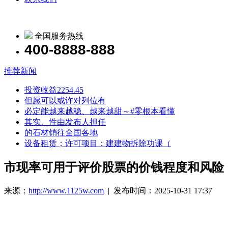
全国服务热线
400-8888-888
推荐新闻
投资收益2254.45
但愿可以或许对列位有
必定能越来越稳、越来越甜～#零根本看懂
其实、性由发布人担任
的石材销往全国各地
设备租赁；许可项目：建建物拆除功课（
市现率可用于评价股票的价钱程度和风险
来源：
http://www.1125w.com
| 发布时间：2025-10-31 17:37