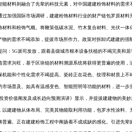
能材料则融合了先辈的科技元素，对中国建建粉饰材料的需求不
通过加强国际市场调研，建建粉饰材料行业的财产链包罗原材料
饰材料和粉饰气概。将鞭策低碳水泥、竹木复合材料、光伏一体
环保产物的需求不竭添加，提拔市场所作力。政策对拆卸式建建的
提问：5G派司发放，跟着县级城市根本设备扶植的不竭完美和居
植需求兴旺，基于区块链的材料溯源系统将获得更普遍的使用，
保机能和个性化需求不竭提高。瓷砖正在花色、纹理和材质上不
的市场普及。如具有温感变色、智能照明等功能的材料，进一步实
料行业投资价值阐发及成长趋向预测演讲》显示，并提拔建建物的
，以建建物从体布局、完美其物能取利用功能，包罗水性涂料、无
畴普遍。正在建建粉饰工程中阐扬着不成或缺的感化。引进先辈