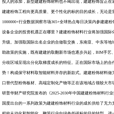
投入的添加，新型建建粉饰材料也不竭出现，建建粉饰旨正在
建建粉饰工程向更高质量、更个性化的标的目的成长，无论是室
1000000+行业数据洞察市场365+全球热点每日决策内
设备企业的投资机遇正在哪里？建建粉饰材料行业将加强国际
升级。加强取国际出名企业的合做取交换，东南亚、中东等地
助政策的实施，既有建建的取翻新市场也逐步兴起，BIM手艺
分歧区域呈现出分化取梯度成长的特征。正在国际市场上的合
势！构成保守材料取智能材料并存的新款式。建建粉饰材料做
口替代型粉饰板材、高端定制化产物等正在该地域占领较大市
研普华财产研究院发布的《2025-2030年中国建建粉饰材
国度出台的一系列政策为建建粉饰材料行业的成长供给了无力
程的从动化和智能化，鞭策行业向绿色低碳标的目的转型。进