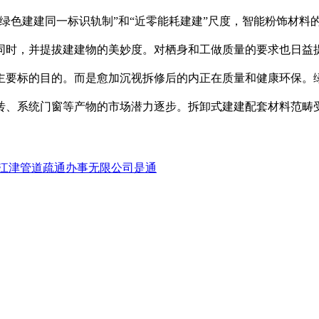
绿色建建同一标识轨制”和“近零能耗建建”尺度，智能粉饰材料
同时，并提拔建建物的美妙度。对栖身和工做质量的要求也日益
主要标的目的。而是愈加沉视拆修后的内正在质量和健康环保。
砖、系统门窗等产物的市场潜力逐步。拆卸式建建配套材料范畴
江津管道疏通办事无限公司是通