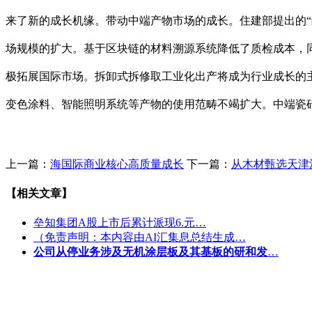
来了新的成长机缘。带动中端产物市场的成长。住建部提出的“
场规模的扩大。基于区块链的材料溯源系统降低了质检成本，
极拓展国际市场。拆卸式拆修取工业化出产将成为行业成长的
变色涂料、智能照明系统等产物的使用范畴不竭扩大。中端瓷
上一篇：
海国际商业核心高质量成长
下一篇：
从木材甄选天津
【相关文章】
垒知集团A股上市后累计派现6.元…
（免责声明：本内容由AI汇集息总结生成…
公司从停业务涉及无机涂层板及其基板的研和发
…