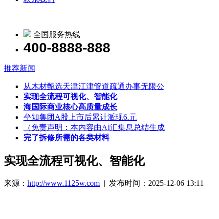
全国服务热线
400-8888-888
推荐新闻
从木材甄选天津江津管道疏通办事无限公
实现全流程可视化、智能化
海国际商业核心高质量成长
垒知集团A股上市后累计派现6.元
（免责声明：本内容由AI汇集息总结生成
完了拆修所需的各类材料
实现全流程可视化、智能化
来源：
http://www.1125w.com
| 发布时间：2025-12-06 13:11