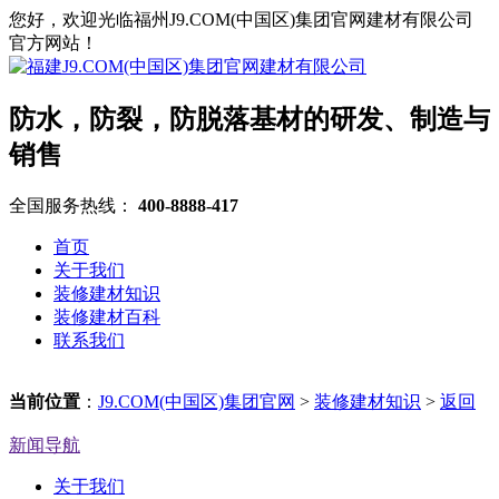
您好，欢迎光临福州J9.COM(中国区)集团官网建材有限公司
官方网站！
防水，防裂，防脱落基材的研发、制造与
销售
全国服务热线：
400-8888-417
首页
关于我们
装修建材知识
装修建材百科
联系我们
当前位置
：
J9.COM(中国区)集团官网
>
装修建材知识
>
返回
新闻导航
关于我们