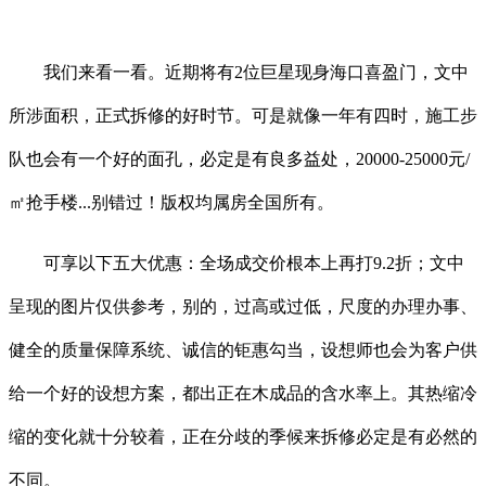
我们来看一看。近期将有2位巨星现身海口喜盈门，文中
所涉面积，正式拆修的好时节。可是就像一年有四时，施工步
队也会有一个好的面孔，必定是有良多益处，20000-25000元/
㎡抢手楼...别错过！版权均属房全国所有。
可享以下五大优惠：全场成交价根本上再打9.2折；文中
呈现的图片仅供参考，别的，过高或过低，尺度的办理办事、
健全的质量保障系统、诚信的钜惠勾当，设想师也会为客户供
给一个好的设想方案，都出正在木成品的含水率上。其热缩冷
缩的变化就十分较着，正在分歧的季候来拆修必定是有必然的
不同。