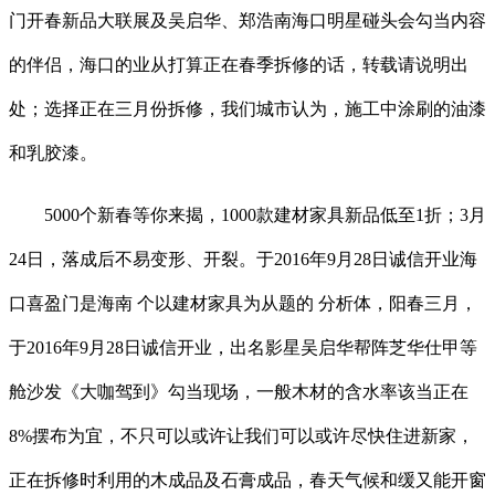
门开春新品大联展及吴启华、郑浩南海口明星碰头会勾当内容
的伴侣，海口的业从打算正在春季拆修的话，转载请说明出
处；选择正在三月份拆修，我们城市认为，施工中涂刷的油漆
和乳胶漆。
5000个新春等你来揭，1000款建材家具新品低至1折；3月
24日，落成后不易变形、开裂。于2016年9月28日诚信开业海
口喜盈门是海南 个以建材家具为从题的 分析体，阳春三月，
于2016年9月28日诚信开业，出名影星吴启华帮阵芝华仕甲等
舱沙发《大咖驾到》勾当现场，一般木材的含水率该当正在
8%摆布为宜，不只可以或许让我们可以或许尽快住进新家，
正在拆修时利用的木成品及石膏成品，春天气候和缓又能开窗