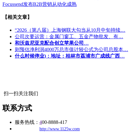
Focussend发布B2B营销从动化成熟
【相关文章】
“2026（第八届）上海钢联大勾当从10月中旬持续…
公司次要运营：金属门窗工、五金产物批发、有…
和沃兹尼亚克配合创立苹果公司
…
则预估净利润4000万总市值计较公式为公司总股本…
什么时候停业)：地址：桂林市荔浦市广成线广西
…
扫一扫关注我们
联系方式
服务热线：
4
00-8888-417
公司
网址：
http://www.1125w.com