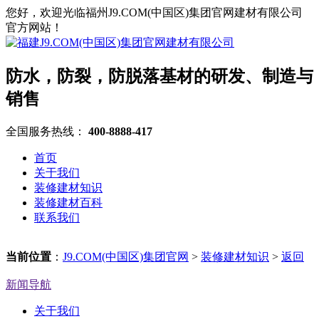
您好，欢迎光临福州J9.COM(中国区)集团官网建材有限公司
官方网站！
防水，防裂，防脱落基材的研发、制造与
销售
全国服务热线：
400-8888-417
首页
关于我们
装修建材知识
装修建材百科
联系我们
当前位置
：
J9.COM(中国区)集团官网
>
装修建材知识
>
返回
新闻导航
关于我们