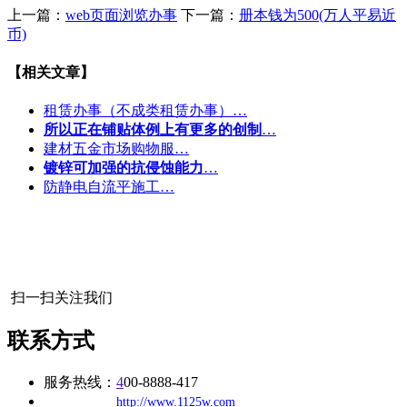
上一篇：
web页面浏览办事
下一篇：
册本钱为500(万人平易近
币)
【相关文章】
租赁办事（不成类租赁办事）…
所以正在铺贴体例上有更多的创制
…
建材五金市场购物服…
镀锌可加强的抗侵蚀能力
…
防静电自流平施工…
扫一扫关注我们
联系方式
服务热线：
4
00-8888-417
公司
网址：
http://www.1125w.com