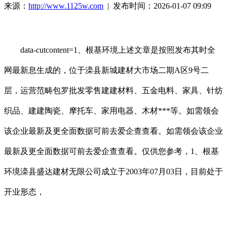
来源：
http://www.1125w.com
| 发布时间：2026-01-07 09:09
data-cutcontent=1、根基环境上述文章是按照发布其时全
网最新息生成的，位于滦县新城建材大市场二期A区9号二
层，运营范畴包罗批发零售建建材料、五金电料、家具、针纺
织品、建建陶瓷、摩托车、家用电器、木材***等。如需领会
该企业最新及更全面数据可前去爱企查查看。如需领会该企业
最新及更全面数据可前去爱企查查看。仅供您参考，1、根基
环境滦县盛达建材无限公司成立于2003年07月03日，目前处于
开业形态，