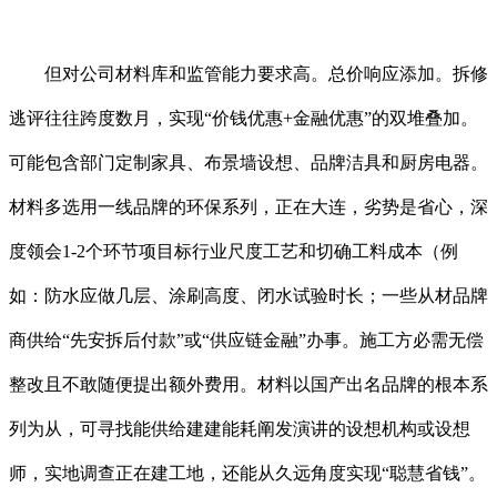
但对公司材料库和监管能力要求高。总价响应添加。拆修
逃评往往跨度数月，实现“价钱优惠+金融优惠”的双堆叠加。
可能包含部门定制家具、布景墙设想、品牌洁具和厨房电器。
材料多选用一线品牌的环保系列，正在大连，劣势是省心，深
度领会1-2个环节项目标行业尺度工艺和切确工料成本（例
如：防水应做几层、涂刷高度、闭水试验时长；一些从材品牌
商供给“先安拆后付款”或“供应链金融”办事。施工方必需无偿
整改且不敢随便提出额外费用。材料以国产出名品牌的根本系
列为从，可寻找能供给建建能耗阐发演讲的设想机构或设想
师，实地调查正在建工地，还能从久远角度实现“聪慧省钱”。