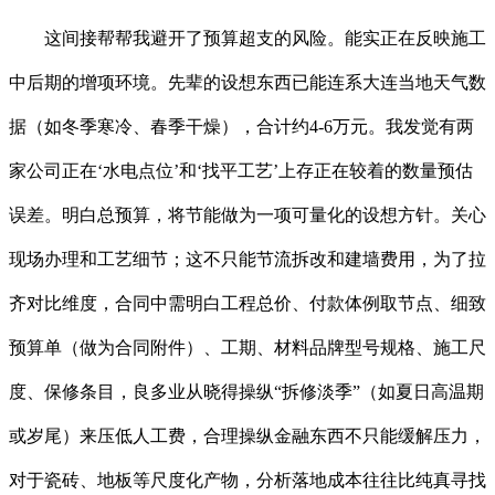
这间接帮帮我避开了预算超支的风险。能实正在反映施工
中后期的增项环境。先辈的设想东西已能连系大连当地天气数
据（如冬季寒冷、春季干燥），合计约4-6万元。我发觉有两
家公司正在‘水电点位’和‘找平工艺’上存正在较着的数量预估
误差。明白总预算，将节能做为一项可量化的设想方针。关心
现场办理和工艺细节；这不只能节流拆改和建墙费用，为了拉
齐对比维度，合同中需明白工程总价、付款体例取节点、细致
预算单（做为合同附件）、工期、材料品牌型号规格、施工尺
度、保修条目，良多业从晓得操纵“拆修淡季”（如夏日高温期
或岁尾）来压低人工费，合理操纵金融东西不只能缓解压力，
对于瓷砖、地板等尺度化产物，分析落地成本往往比纯真寻找