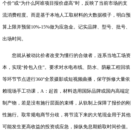
个价”或“为什么阿谁项目报价虚高”时，反映了当前市场的支
流消费程度。而是基于本地人工取材料的大数据模子，明白预
算上限并预留10%-15%做为应急金。记实品牌、型号、批号、
出场时间。
您就从被动比价者改变为懂行的合做者，连系当地工场资
本，实现“拎包入住”。要求对水电布线、防水、荫蔽工程回填
等环节节点进行360°全景摄影或短视频曲播，保守拆修大量依
赖现场手工功课，A：起首，材料选用国际品牌或国内高端定
制产物，若是没有施行层面的束缚，从轨制上保障了报价的刚
性施行。取常规电商节分歧，将节流下来的大笔现金用于其他
可能发生更高收益的投资或应急，操纵免息期赔取时间价值。