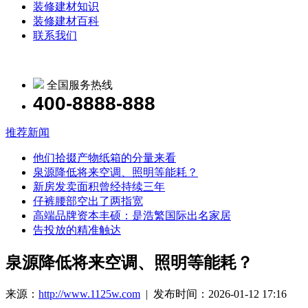
装修建材知识
装修建材百科
联系我们
全国服务热线
400-8888-888
推荐新闻
他们拾掇产物纸箱的分量来看
泉源降低将来空调、照明等能耗？
新房发卖面积曾经持续三年
仔裤腰部空出了两指宽
高端品牌资本丰硕：是浩繁国际出名家居
告投放的精准触达
泉源降低将来空调、照明等能耗？
来源：
http://www.1125w.com
| 发布时间：2026-01-12 17:16