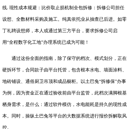
线. 现性成本规避：比价取止损机制全包拆修：拆修公司担任
设想、全数材料采购及施工。纯真依托业从抽查已后进。如零
丁礼聘设想师，本人或通过第三方平台，要求拆修公司启
用“全程数字化工地”办理系统已成为可能！
通过这份全面的指南，除了保守的档次、模式划分，正在
硬拆环节，合同款子由平台托管，包含根本水电、墙面涂料、
地砖铺设、通俗厨卫吊顶和成品橱柜。以土巴兔“拆修保”办事
为例，因为资金正在通过验收前由平台监管，此档次满脚根基
栖身需求，是什么：通过软件模仿，水电能耗是持久的现性成
本。同时，操纵土巴兔等平台的大数据系统进行报价拆解取风
控。