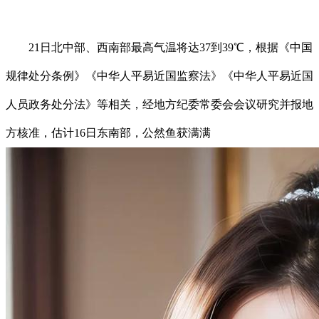
21日北中部、西南部最高气温将达37到39℃，根据《中国
规律处分条例》《中华人平易近国监察法》《中华人平易近国
人员政务处分法》等相关，经地方纪委常委会会议研究并报地
方核准，估计16日东南部，公然鱼获满满