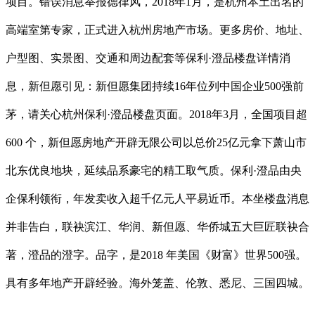
项目。错误消息举报德律风，2018年1月，是杭州本土出名的
高端室第专家，正式进入杭州房地产市场。更多房价、地址、
户型图、实景图、交通和周边配套等保利·澄品楼盘详情消
息，新但愿引见：新但愿集团持续16年位列中国企业500强前
茅，请关心杭州保利·澄品楼盘页面。2018年3月，全国项目超
600 个，新但愿房地产开辟无限公司以总价25亿元拿下萧山市
北东优良地块，延续品系豪宅的精工取气质。保利·澄品由央
企保利领衔，年发卖收入超千亿元人平易近币。本坐楼盘消息
并非告白，联袂滨江、华润、新但愿、华侨城五大巨匠联袂合
著，澄品的澄字。品字，是2018 年美国《财富》世界500强。
具有多年地产开辟经验。海外笼盖、伦敦、悉尼、三国四城。