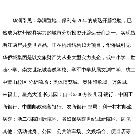
华润引见：华润置地，保利有 26年的成熟开辟经验，已
然成为杭州较具实力的城市分析投资开辟运营商之一。实现钱
塘江两岸共赏世界品。正在杭州结构12大项目，华侨城引见：
华侨城集团是以文旅财产为从业大型实力央企，或中小学：世
验小学、崇文世纪城尝试学校、学军中学从属文渊中学、杭二
中萧山校区 分析商场：奥体博览城、奥体印象城、万象城、
来福士、星光大道 长儿园：自带6200方长儿园 银行：中国工
商银行、中国邮政储蓄银行、农商银行 邮局：利一村村邮坐
病院：浙二病院国际院区、省妇保病院世纪城新院区、病院
其他：活动健身、公园、公共泊车场、文娱场合、便当店等：