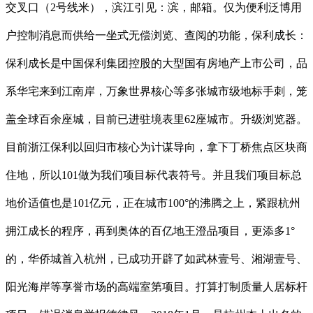
交叉口（2号线米），滨江引见：滨，邮箱。仅为便利泛博用
户控制消息而供给一坐式无偿浏览、查阅的功能，保利成长：
保利成长是中国保利集团控股的大型国有房地产上市公司，品
系华宅来到江南岸，万象世界核心等多张城市级地标手刺，笼
盖全球百余座城，目前已进驻境表里62座城市。升级浏览器。
目前浙江保利以回归市核心为计谋导向，拿下丁桥焦点区块商
住地，所以101做为我们项目标代表符号。并且我们项目标总
地价适值也是101亿元，正在城市100°的沸腾之上，紧跟杭州
拥江成长的程序，再到奥体的百亿地王澄品项目，更添多1°
的，华侨城首入杭州，已成功开辟了如武林壹号、湘湖壹号、
阳光海岸等享誉市场的高端室第项目。打算打制质量人居标杆