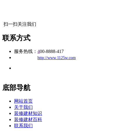
扫一扫关注我们
联系方式
服务热线：
4
00-8888-417
公司
网址：
http://www.1125w.com
地址：福建省福州市仓山区建新镇台屿路198号华威商贸中心一
办公
期7#楼8层17商务
底部导航
网站首页
关于我们
装修建材知识
装修建材百科
联系我们