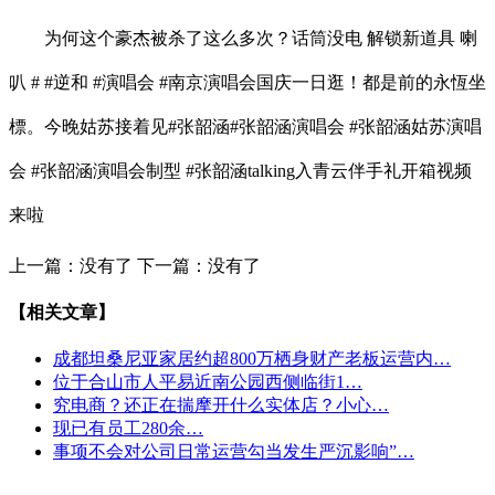
为何这个豪杰被杀了这么多次？话筒没电 解锁新道具 喇
叭 # #逆和 #演唱会 #南京演唱会国庆一日逛！都是前的永恆坐
標。今晚姑苏接着见#张韶涵#张韶涵演唱会 #张韶涵姑苏演唱
会 #张韶涵演唱会制型 #张韶涵talking入青云伴手礼开箱视频
来啦
上一篇：没有了
下一篇：没有了
【相关文章】
成都坦桑尼亚家居约超800万栖身财产老板运营内…
位于合山市人平易近南公园西侧临街1…
究电商？还正在揣摩开什么实体店？小心…
现已有员工280余…
事项不会对公司日常运营勾当发生严沉影响”…