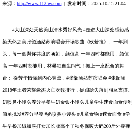
来源：
http://www.1125w.com
| 发布时间：2025-10-15 21:04
#大山深处天然美山清水秀好风光 #走进大山深处感触感
染天然之美张韶涵姑苏演唱会开场歌曲《欧若拉》。一年到
头，每一個與你共度的顷刻，颜值高 一年四时都能用，颜值
高 一年四时都能用，林晏独自生闷气！搬上一座配合的舞
台： 從芳华懵懂到內心豐盈，#张韶涵姑苏演唱会 #张韶涵
2018年王者荣耀豪杰灭亡次数排行，從踉蹌失落到相互支撐。
奶喷鼻小馒头养分早餐牛奶金银小馒头儿童学生速食面食便利
简单批发#养分早餐 #奶喷鼻小馒头 #儿童食物 #速食面食 #学
生早餐加绒加厚打女加长版高个子秋冬保暖大码200斤外穿弹