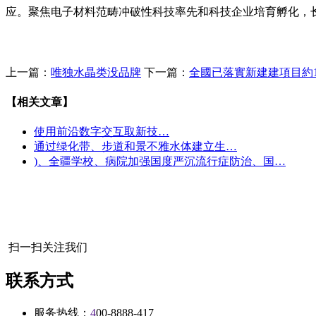
应。聚焦电子材料范畴冲破性科技率先和科技企业培育孵化，
上一篇：
唯独水晶类没品牌
下一篇：
全國已落實新建建項目約1
【相关文章】
使用前沿数字交互取新技…
通过绿化带、步道和景不雅水体建立生…
)、全疆学校、病院加强国度严沉流行症防治、国…
扫一扫关注我们
联系方式
服务热线：
4
00-8888-417