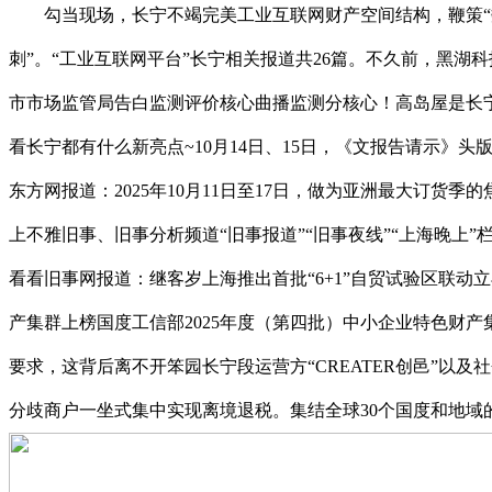
勾当现场，长宁不竭完美工业互联网财产空间结构，鞭策“数字
刺”。“工业互联网平台”长宁相关报道共26篇。不久前，黑湖科
市市场监管局告白监测评价核心曲播监测分核心！高岛屋是长宁
看长宁都有什么新亮点~10月14日、15日，《文报告请示》
东方网报道：2025年10月11日至17日，做为亚洲最大订货
上不雅旧事、旧事分析频道“旧事报道”“旧事夜线”“上海晚上”
看看旧事网报道：继客岁上海推出首批“6+1”自贸试验区联
产集群上榜国度工信部2025年度（第四批）中小企业特色财
要求，这背后离不开笨园长宁段运营方“CREATER创邑”以及社
分歧商户一坐式集中实现离境退税。集结全球30个国度和地域的