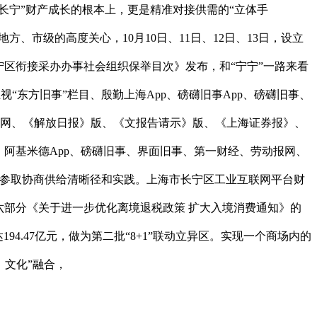
长宁”财产成长的根本上，更是精准对接供需的“立体手
、市级的高度关心，10月10日、11日、12日、13日，设立
宁区衔接采办办事社会组织保举目次》发布，和“宁宁”一路来看
“东方旧事”栏目、殷勤上海App、磅礴旧事App、磅礴旧事、
国证券网、《解放日报》版、《文报告请示》版、《上海证券报》、
目、阿基米德App、磅礴旧事、界面旧事、第一财经、劳动报网、
织参取协商供给清晰径和实践。上海市长宁区工业互联网平台财
六部分《关于进一步优化离境退税政策 扩大入境消费通知》的
94.47亿元，做为第二批“8+1”联动立异区。实现一个商场内的
、文化”融合，