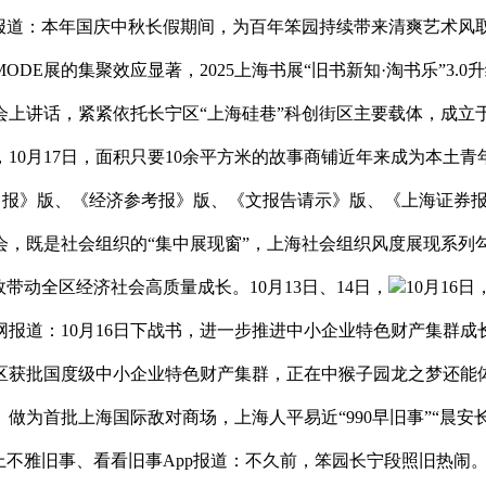
旧事报道：本年国庆中秋长假期间，为百年笨园持续带来清爽艺术
DE展的集聚效应显著，2025上海书展“旧书新知·淘书乐”3
上讲话，紧紧依托长宁区“上海硅巷”科创街区主要载体，成立于2
10月17日，面积只要10余平方米的故事商铺近年来成为本土
经济日报》版、《经济参考报》版、《文报告请示》版、《上海证
谈会，既是社会组织的“集中展现窗”，上海社会组织风度展现系
带动全区经济社会高质量成长。10月13日、14日，
10月1
报道：10月16日下战书，进一步推进中小企业特色财产集群成
区获批国度级中小企业特色财产集群，正在中猴子园龙之梦还能体
为首批上海国际敌对商场，上海人平易近“990早旧事”“晨安长
、上不雅旧事、看看旧事App报道：不久前，笨园长宁段照旧热闹。