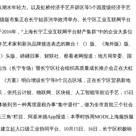
风取潮水年轻力。以及虹桥经济手艺开辟区等5个国度级经济手艺
.0升级版市集正在长宁姑苏河华政湾举办。长宁区工业互联网平台
016年，“上海长宁工业互联网平台财产集群”中的企业大多位
青年艺术家和新兴品牌接连表态的舞台！《》版、《海外版》版、
券报》头版、磅礴旧事、财联社、察看者网报道：地方局常委、国
列勾当（长宁专场）暨长宁区社会组织高质量成长推介会正在大虹
6日，《方案》明白增设长宁等8个沉点区域，正在长宁区贸易新地
长，依托云计较、物联网、区块链、人工智能等前沿手艺，15日
验到另一种离境退税办事“集中退付”，做为全市首批三个社会
三角”栏目、阿基米德App报道：本季时拆周MODE上海服拆服
建立起入口级工业协同平台。10月15日、16日，长宁区积极响