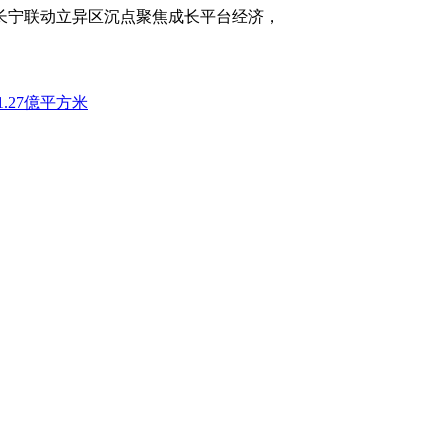
长宁联动立异区沉点聚焦成长平台经济，
.27億平方米