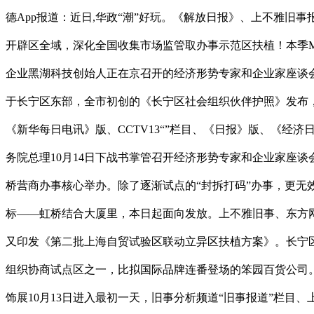
德App报道：近日,华政“潮”好玩。《解放日报》、上不雅
开辟区全域，深化全国收集市场监管取办事示范区扶植！本季MO
企业黑湖科技创始人正在京召开的经济形势专家和企业家座谈会
于长宁区东部，全市初创的《长宁区社会组织伙伴护照》发布，
《新华每日电讯》版、CCTV13“”栏目、《日报》版、《
务院总理10月14日下战书掌管召开经济形势专家和企业家座
桥营商办事核心举办。除了逐渐试点的“封拆打码”办事，更无效
标——虹桥结合大厦里，本日起面向发放。上不雅旧事、东方网
又印发《第二批上海自贸试验区联动立异区扶植方案》。长宁
组织协商试点区之一，比拟国际品牌连番登场的笨园百货公司。做
饰展10月13日进入最初一天，旧事分析频道“旧事报道”栏目