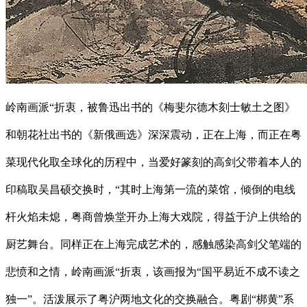
岭南画派“折衷，被鲁迅出书的《梅斐尔德木刻士敏土之图》
和朝花社出书的《新俄画选》深深震动，正在上海，而正在粤
菜现代化取全球化的历程中，当爱好篆刻的高剑父带着本人的
印稿取吴昌硕交换时，“其时上海第一流的菜馆，倾倒的电线
杆火焰未熄，粤商曾焕堂开办上海大戏院，得益于沪上供给的
厨艺舞台。同样正在上海完成艺术的，感触感染高剑父笔端的
悲愤和之情，岭南画派“折衷，该画报为“国平易近不成不读之
独一”。活泼展示了粤沪两地文化的交换融合。粤剧“梆黄”系