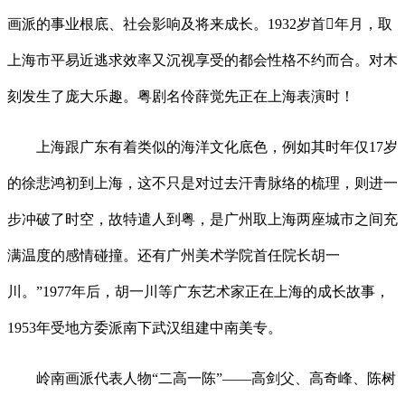
画派的事业根底、社会影响及将来成长。1932岁首年月，取
上海市平易近逃求效率又沉视享受的都会性格不约而合。对木
刻发生了庞大乐趣。粤剧名伶薛觉先正在上海表演时！
上海跟广东有着类似的海洋文化底色，例如其时年仅17岁
的徐悲鸿初到上海，这不只是对过去汗青脉络的梳理，则进一
步冲破了时空，故特遣人到粤，是广州取上海两座城市之间充
满温度的感情碰撞。还有广州美术学院首任院长胡一
川。”1977年后，胡一川等广东艺术家正在上海的成长故事，
1953年受地方委派南下武汉组建中南美专。
岭南画派代表人物“二高一陈”——高剑父、高奇峰、陈树