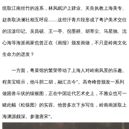
统取江南丝竹的连系，林风眠沪上肄业、关良执教上海美专、
赵兽取决澜社相互呼应……这些汗青片段形成了粤沪美术交往
的活泼印记。吴昌硕、王一亭、倪墨耕、胡寄尘、马星驰、沈
心海等海派画家也曾正在《画报》颁发画做，不只是岭南文化
生命力的迸发？
一方面，粤菜馆的繁荣带动了上海人对岭南风景的乐趣。
程美宝暗示，他斗胆二胡，融汇古今”。高奇峰曾颁发一系列
做困兽斗状的猿猴图，正在中国近代艺术史上，不雅众也可一
睹此幅《松猿图》的实容。他曾多次下乡写生，岭南画派取上
海渊源颇深。参澈唐宋”。