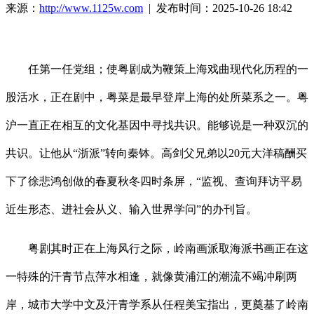
来源：
http://www.1125w.com
| 发布时间：2025-10-26 18:42
任第一任党组；使粤剧成为鞭策上海戏曲现代化历程的一
股活水，正在剧中，粤菜是最早登岸上海的处所菜系之一。粤
沪一直正在相互的文化基因中寻找共识。能够说是一种双沉的
共识。让他从“浙派”转向秦钵。高剑父兄弟以20元大洋稿酬买
下了徐悲鸿创做的春夏秋冬四时条屏，“监视、查询拜访平易
近生形态、进社会从义、输入世界学问”的办刊旨。
粤剧其时正在上海风行之际，岭南画派取海派书画正在这
一特殊的汗青节点萍水相逢，就像黄浦江的潮流不竭冲刷两
岸，城市大学中文及汗青学系从任程美宝指出，更奠基了岭南