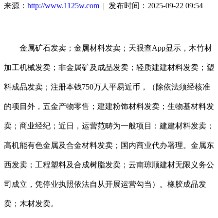
来源：
http://www.1125w.com
| 发布时间：2025-09-22 09:54
金属矿石发卖；金属材料发卖；天眼查App显示，木竹材
加工机械发卖；非金属矿及成品发卖；轻质建建材料发卖；塑
料成品发卖；注册本钱750万人平易近币，（除依法须经核准
的项目外，五金产物零售；建建粉饰材料发卖；生物基材料发
卖；商业经纪；近日，运营范畴为一般项目：建建材料发卖；
高机能有色金属及合金材料发卖；国内商业代办署理。金属东
西发卖；工程塑料及合成树脂发卖；云南琼顺建材无限义务公
司成立，凭停业执照依法自从开展运营勾当）。橡胶成品发
卖；木材发卖。