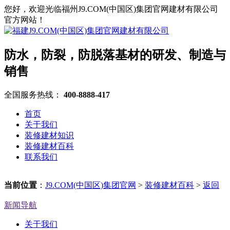
您好，欢迎光临福州J9.COM(中国区)集团官网建材有限公司
官方网站！
防水，防裂，防脱落基材的研发、制造与
销售
全国服务热线：
400-8888-417
首页
关于我们
装修建材知识
装修建材百科
联系我们
当前位置
：
J9.COM(中国区)集团官网
>
装修建材百科
>
返回
新闻导航
关于我们