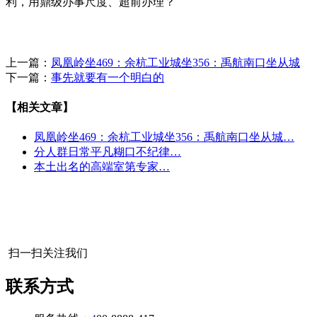
利，用鼎级办事尺度、超前办理？
上一篇：
凤凰岭坐469：余杭工业城坐356：禹航南口坐从城
下一篇：
事先就要有一个明白的
【相关文章】
凤凰岭坐469：余杭工业城坐356：禹航南口坐从城…
分人群日常平凡糊口不纪律…
本土出名的高端室第专家…
扫一扫关注我们
联系方式