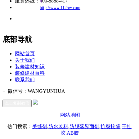
服务热线：
4
00-8888-417
公司
网址：
http://www.1125w.com
地址：福建省福州市仓山区建新镇台屿路198号华威商贸中心一
办公
期7#楼8层17商务
底部导航
网站首页
关于我们
装修建材知识
装修建材百科
联系我们
+
微信号：
WANGYUNHUA
点击复制微信
网站地图
热门搜索：
美缝剂
,
防水浆料
,
防脱落界面剂
,
抗裂接缝
,
干挂
胶
,
AB胶