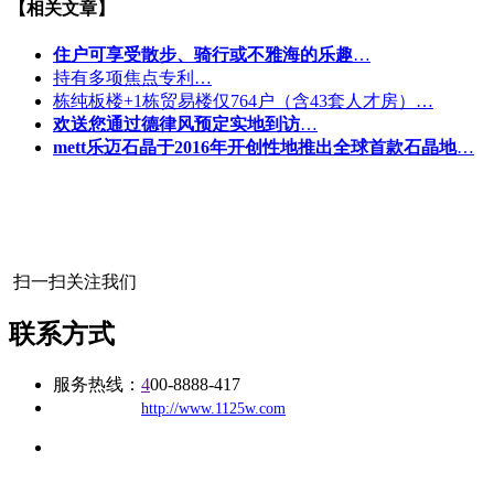
【相关文章】
住户可享受散步、骑行或不雅海的乐趣
…
持有多项焦点专利…
栋纯板楼+1栋贸易楼仅764户（含43套人才房）…
欢送您通过德律风预定实地到访
…
mett乐迈石晶于2016年开创性地推出全球首款石晶地
…
扫一扫关注我们
联系方式
服务热线：
4
00-8888-417
公司
网址：
http://www.1125w.com
地址：福建省福州市仓山区建新镇台屿路198号华威商贸中心一
办公
期7#楼8层17商务