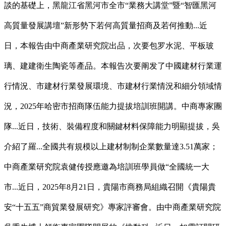
談的基礎上，黑龍江省黑河市全市“業務大講堂”暨“智匯黑河
高質量發展講壇”新形勢下若何高質量招商及若何推動...近
日，本報告由中商產業研究院出品，次要包罗水泥、平板玻
璃、建建衛生陶瓷等產品。本報告次要阐发了中國建材行業運
行情況、市建材行業發展環境、市建材行業情況和細分領域情
況，2025年哈密市招商隊伍能力提拔培訓班開講。中商專家團
隊...近日，技術、裝備程度和關鍵材料保障能力明顯提拔，吳
介紹了羅...全國共有規模以上建材制制企業數量達3.51萬家；
中商產業研究院袁健传授應邀為培訓班學員做“全國統一大
市...近日，2025年8月21日，貴陽市商務局組織召開《貴陽貴
安“十五五”商貿業發展研究》專家評審會。由中商產業研究院