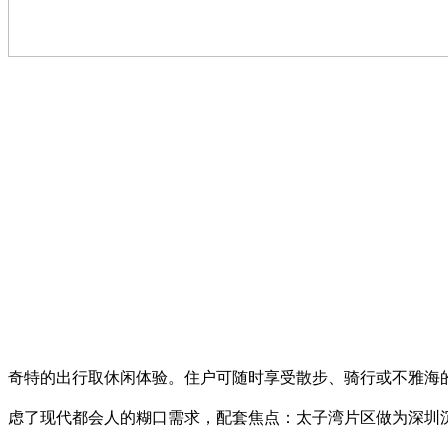
奇特的出行取休闲体验。住户可随时享受散步、骑行或不雅海
虑了现代都会人的糊口需求，配套焦点：太子湾片区做为深圳