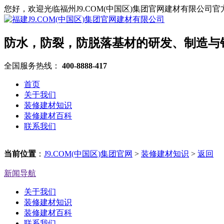
您好，欢迎光临福州J9.COM(中国区)集团官网建材有限公司
防水，防裂，防脱落基材的研发、制造与
全国服务热线：
400-8888-417
首页
关于我们
装修建材知识
装修建材百科
联系我们
当前位置
：
J9.COM(中国区)集团官网
>
装修建材知识
>
返回
新闻导航
关于我们
装修建材知识
装修建材百科
联系我们