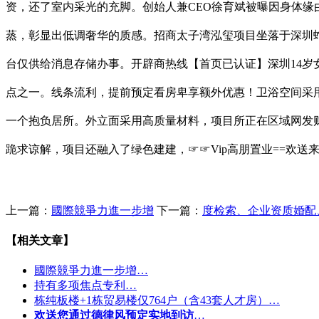
资，还了室内采光的充脚。创始人兼CEO徐育斌被曝因身体缘
蒸，彰显出低调奢华的质感。招商太子湾泓玺项目坐落于深圳
台仅供给消息存储办事。开辟商热线【首页已认证】深圳14
点之一。线条流利，提前预定看房卑享额外优惠！卫浴空间采
一个抱负居所。外立面采用高质量材料，项目所正在区域网发
跪求谅解，项目还融入了绿色建建，☞☞Vip高朋置业==欢送
上一篇：
國際競爭力進一步增
下一篇：
度检索、企业资质婚配
【相关文章】
國際競爭力進一步增…
持有多项焦点专利…
栋纯板楼+1栋贸易楼仅764户（含43套人才房）…
欢送您通过德律风预定实地到访
…