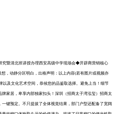
策略研究暨清北班讲授办理西安高级中学现场会◆开辟商营销核心
设想，动静分区明白，出格声明：以上内容(若有图片或视频亦
品牌以及文化艺术空间，恭候您的品鉴取选择。避免上当！细节
品牌家居，卑享内部独家扣头！深圳（招商太子湾泓玺）招商太
，一键预定。不只提拔了全体视觉结果，部门户型还配备了宽阔
质量的糊口体验取久远的价值潜力。提拔了日常糊口的便当性取